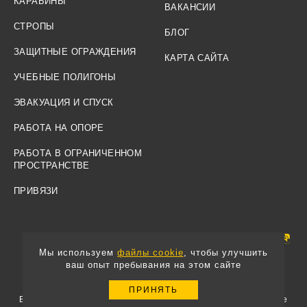
КАРАБИНЫ
ВАКАНСИИ
СТРОПЫ
БЛОГ
ЗАЩИТНЫЕ ОГРАЖДЕНИЯ
КАРТА САЙТА
УЧЕБНЫЕ ПОЛИГОНЫ
ЭВАКУАЦИЯ И СПУСК
РАБОТА НА ОПОРЕ
РАБОТА В ОГРАНИЧЕННОМ
ПРОСТРАНСТВЕ
ПРИВЯЗИ
Мы используем
файлы cookie
, чтобы улучшить
ваш опыт пребывания на этом сайте
© 2008-2025 Вентопро
ПРИНЯТЬ
Вся информация, представленная на данном сайте, не