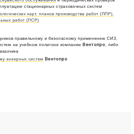
сплуатацию стационарных страховочных систем
ологических карт, планов производства работ (ППР),
льных работ (ПСР)
дников правильному и безопасному применению СИЗ,
истем на учебном полигоне компании
, либо
Вентопро
аказчика
жу анкерных систем
Вентопро