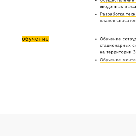
введенных в эк
Разработка техн
планов спасате
обучение
Обучение сотру
стационарных с
на территории З
Обучение монта