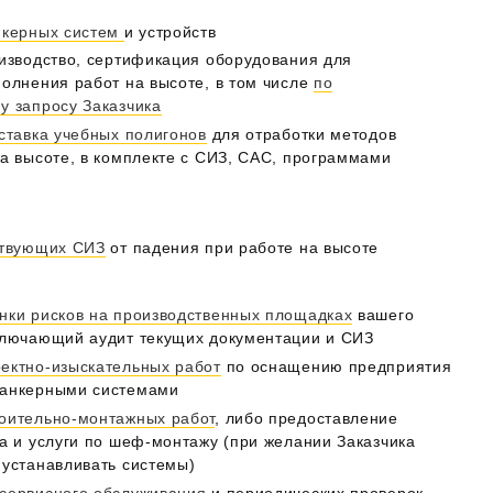
нкерных систем
и устройств
оизводство, сертификация оборудования для
олнения работ на высоте, в том числе
по
у запросу Заказчика
ставка учебных полигонов
для отработки методов
а высоте, в комплекте с СИЗ, САС, программами
ствующих СИЗ
от падения при работе на высоте
нки рисков на производственных площадках
вашего
ключающий аудит текущих документации и СИЗ
ектно-изыскательных работ
по оснащению предприятия
 анкерными системами
оительно-монтажных работ
, либо предоставление
а и услуги по шеф-монтажу (при желании Заказчика
 устанавливать системы)
сервисного обслуживания
и периодических проверок