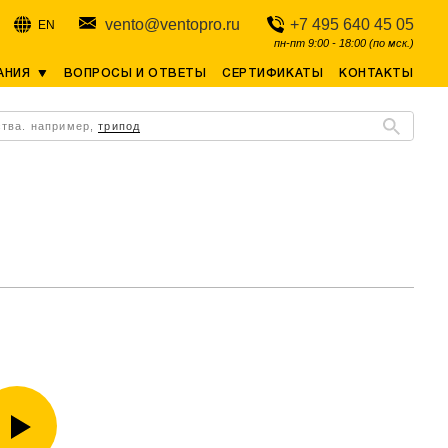
vento@ventopro.ru
+7 495 640 45 05
EN
пн-пт 9:00 - 18:00 (по мск.)
АНИЯ
ВОПРОСЫ И ОТВЕТЫ
СЕРТИФИКАТЫ
КОНТАКТЫ
ства. например,
трипод