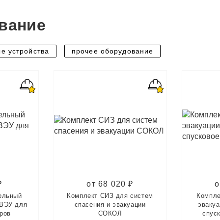
вание
е устройства
прочее оборудование
₽
от 68 020 ₽
о
ельный
Комплект СИЗ для систем
Компле
ВЭУ для
спасения и эвакуации
эваку
ров
СОКОЛ
спус