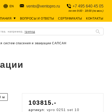
vento@ventopro.ru
+7 495 640 45 05
EN
пн-пт 9:00 - 18:00 (по мск.)
МПАНИЯ
ВОПРОСЫ И ОТВЕТЫ
СЕРТИФИКАТЫ
КОНТАКТЫ
ства. например,
трипод
ля систем спасения и эвакуации САПСАН
уации
0 м
103815.-
артикул:
vpro 0251 set 10