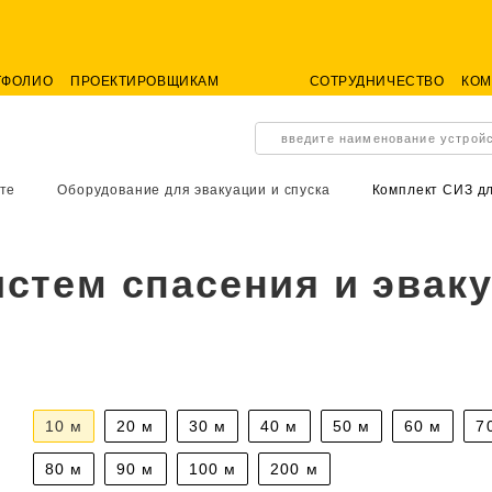
ТФОЛИО
ПРОЕКТИРОВЩИКАМ
СОТРУДНИЧЕСТВО
КО
введите наименование устрой
те
Оборудование для эвакуации и спуска
Комплект СИЗ д
стем спасения и эвак
10 м
20 м
30 м
40 м
50 м
60 м
7
80 м
90 м
100 м
200 м