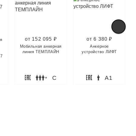
от 152 095 ₽
от 6 380 ₽
ля
Мобильная анкерная
Анкерное
х
линия ТЕМПЛАЙН
устройство ЛИФТ
 7
C
A1