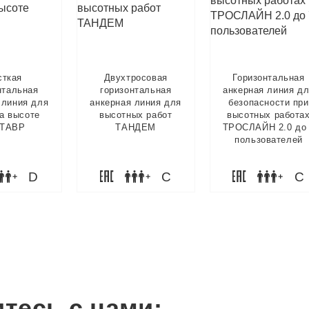
ткая
Двухтросовая
Горизонтальная
нтальная
горизонтальная
анкерная линия д
 линия для
анкерная линия для
безопасности при
на высоте
высотных работ
высотных работа
ТАВР
ТАНДЕМ
ТРОСЛАЙН 2.0 до
пользователей
D
C
C
тесь с нами: