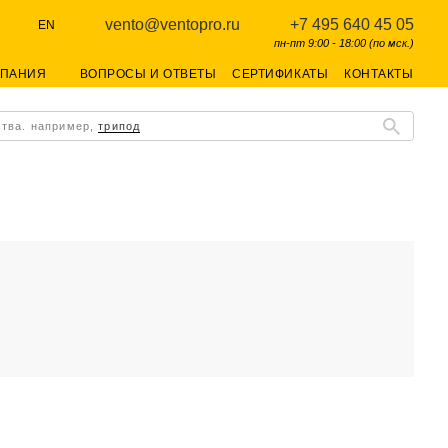
vento@ventopro.ru
+7 495 640 45 05
EN
пн-пт 9:00 - 18:00 (по мск.)
МПАНИЯ
ВОПРОСЫ И ОТВЕТЫ
СЕРТИФИКАТЫ
КОНТАКТЫ
ства. например,
трипод