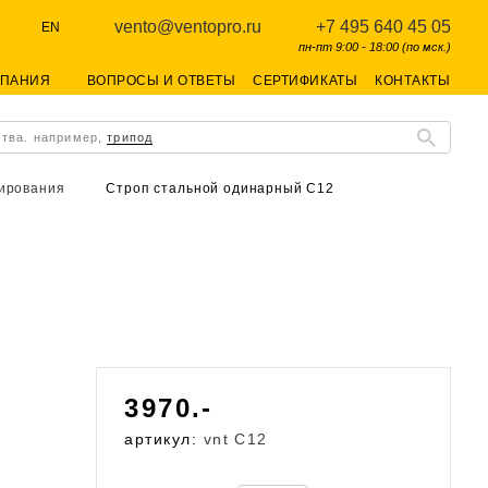
vento@ventopro.ru
+7 495 640 45 05
EN
пн-пт 9:00 - 18:00 (по мск.)
МПАНИЯ
ВОПРОСЫ И ОТВЕТЫ
СЕРТИФИКАТЫ
КОНТАКТЫ
ства. например,
трипод
ирования
Строп стальной одинарный С12
3970.-
артикул:
vnt C12