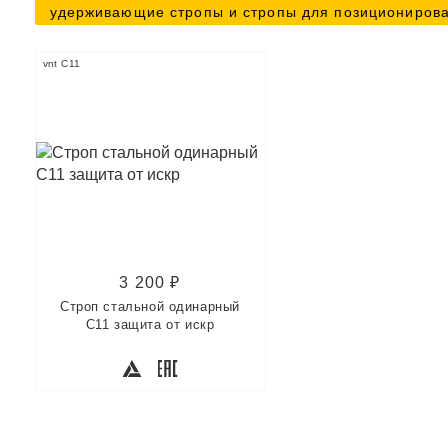
удерживающие стропы и стропы для позициониров
vnt C11
3 200 ₽
Строп стальной одинарный
С11 защита от искр