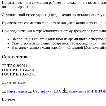
Предназначен для фиксации рабочего положения на высоте, для 
позиционирования.
Двухплечевой строп удобен для движения по металлоконструк
Применяется совместно с привязью для удержания и позицион
При подключении в страховочную систему требует обязательно
Выполнен из каната с оплеткой из арамидного огнеупорн
Узлы стропа защищены прозрачной термоусадочной пленк
В комплектацию входят карабин «Стальной Монтажный мал
Соответствие:
ТР ТС 019/2011
ГОСТ Р ЕН 354-2010
ГОСТ Р ЕН 358-2008
Документация
Инструкция
Сертификат EAC
Заключение МИНПРО
По теме