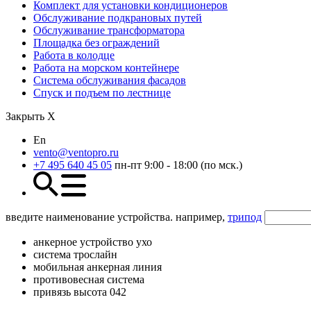
Комплект для установки кондиционеров
Обслуживание подкрановых путей
Обслуживание трансформатора
Площадка без ограждений
Работа в колодце
Работа на морском контейнере
Система обслуживания фасадов
Спуск и подъем по лестнице
Закрыть Х
En
vento@ventopro.ru
+7 495 640 45 05
пн-пт 9:00 - 18:00 (по мск.)
введите наименование устройства. например,
трипод
анкерное устройство ухо
система трослайн
мобильная анкерная линия
противовесная система
привязь высота 042