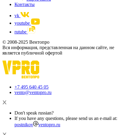
Контакты
vk
youtube
rutube
© 2008-2025 Вентопро
Вся информация, представленная на данном сайте, не
является публичной офертой
+7 495 640 45 05
vento@ventopro.ru
Don't speak russian?
If you have any questions, please send us an e-mail at:
postnikov
ventopro.ru