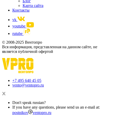
Блог
Карта сайта
Контакты
vk
youtube
rutube
© 2008-2025 Вентопро
Вся информация, представленная на данном сайте, не
является публичной офертой
+7 495 640 45 05
vento@ventopro.ru
Don't speak russian?
If you have any questions, please send us an e-mail at:
postnikov
ventopro.ru