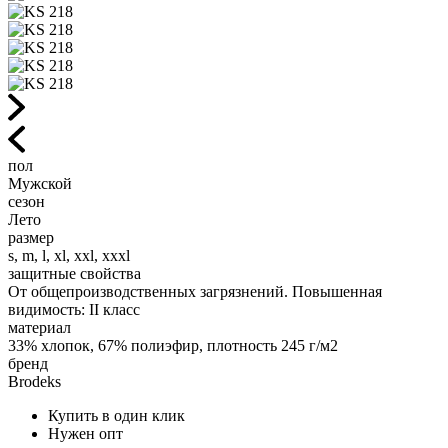
пол
Мужской
сезон
Лето
размер
s, m, l, xl, xxl, xxxl
защитные свойства
От общепроизводственных загрязнений. Повышенная
видимость: II класс
материал
33% хлопок, 67% полиэфир, плотность 245 г/м2
бренд
Brodeks
Купить в один клик
Нужен опт