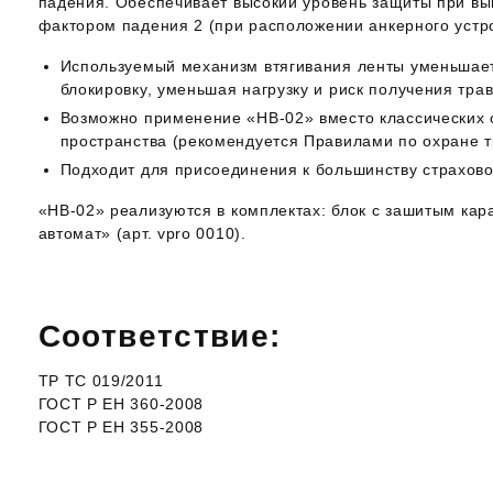
падения. Обеспечивает высокий уровень защиты при вы
фактором падения 2 (при расположении анкерного устро
Используемый механизм втягивания ленты уменьшает
блокировку, уменьшая нагрузку и риск получения тра
Возможно применение «НВ-02» вместо классических с
пространства (рекомендуется Правилами по охране т
Подходит для присоединения к большинству страхово
«НВ-02» реализуются в комплектах: блок с зашитым ка
автомат» (арт. vpro 0010).
Соответствие:
ТР ТС 019/2011
​ГОСТ Р ЕН 360-2008
ГОСТ Р ЕН 355-2008