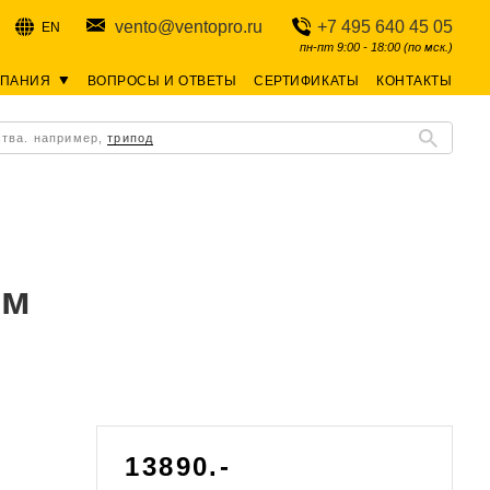
vento@ventopro.ru
+7 495 640 45 05
EN
пн-пт 9:00 - 18:00 (по мск.)
МПАНИЯ
ВОПРОСЫ И ОТВЕТЫ
СЕРТИФИКАТЫ
КОНТАКТЫ
ства. например,
трипод
ом
13890.-