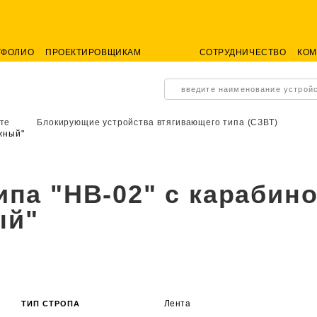
ТФОЛИО
ПРОЕКТИРОВЩИКАМ
СОТРУДНИЧЕСТВО
КО
введите наименование устрой
те
Блокирующие устройства втягивающего типа (СЗВТ)
жный"
па "НВ-02" с карабин
ый"
Лента
ТИП СТРОПА