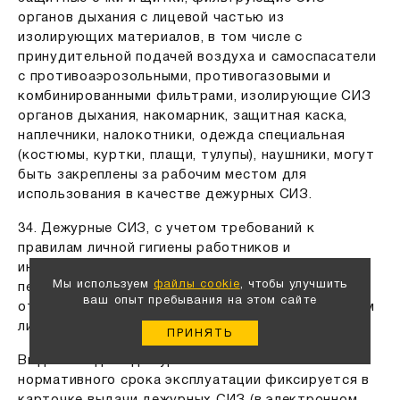
органов дыхания с лицевой частью из
изолирующих материалов, в том числе с
принудительной подачей воздуха и самоспасатели
с противоаэрозольными, противогазовыми и
комбинированными фильтрами, изолирующие СИЗ
органов дыхания, накомарник, защитная каска,
наплечники, налокотники, одежда специальная
(костюмы, куртки, плащи, тулупы), наушники, могут
быть закреплены за рабочим местом для
использования в качестве дежурных СИЗ.
34. Дежурные СИЗ, с учетом требований к
правилам личной гигиены работников и
индивидуальных особенностей работников,
Мы используем
файлы cookie
, чтобы улучшить
передаются от одной смены к другой под
ваш опыт пребывания на этом сайте
ответственность уполномоченных работодателем
лиц.
ПРИНЯТЬ
Выдача и сдача дежурных СИЗ по окончании
нормативного срока эксплуатации фиксируется в
карточке выдачи дежурных СИЗ (в электронном